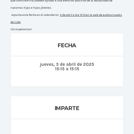
que como familia pueden ayudar a una atención positiva de la sexualidad de
nuestras hijas e hijos jóvenes.
¡Apunta esta fecha en el calendario!:
3 de abril a las 15 15 en la sala de audiovisuales
del cole
.
¡Os esperamos!
FECHA
jueves, 3 de abril de 2025
15:15 a 15:15
IMPARTE